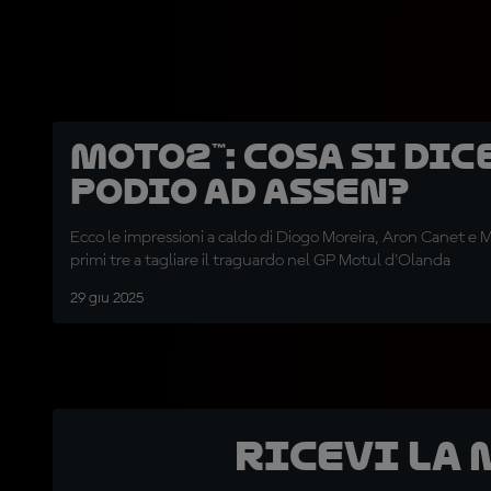
Moto2™: cosa si dic
podio ad Assen?
Ecco le impressioni a caldo di Diogo Moreira, Aron Canet e 
primi tre a tagliare il traguardo nel GP Motul d'Olanda
29 giu 2025
Ricevi la