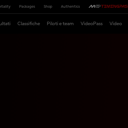
itality
Packages
Shop
Authentics
ultati
Classifiche
Piloti e team
VideoPass
Video