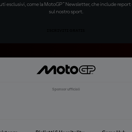
ti esclusivi, come la MotoGP™ Newsletter, che include report de
sul nostro sport.
ISCRIVITI GRATIS
Sponsor ufficiali