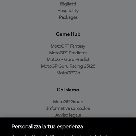
Biglietti
Hospitality
Packages
Game Hub
MotoGP™ Fantasy
MotoGP™ Predictor
MotoGP Guru Predict
MotoGP Guru Racing 25/26
MotoGP™26
Chi siamo
MotoGP Group
Informativa sui cookie
Avviso legale
Informativa sulla privacy
Personalizza la tua esperienza
Condizioni di acquisto