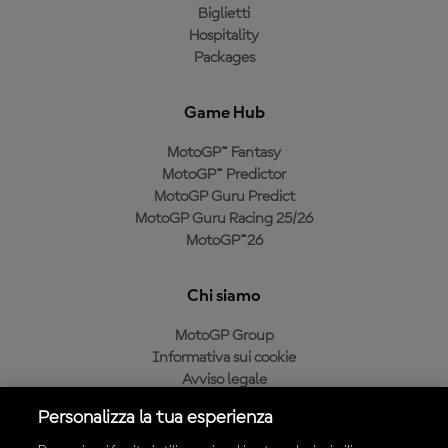
Biglietti
Hospitality
Packages
Game Hub
MotoGP™ Fantasy
MotoGP™ Predictor
MotoGP Guru Predict
MotoGP Guru Racing 25/26
MotoGP™26
Chi siamo
MotoGP Group
Informativa sui cookie
Avviso legale
Informativa sulla privacy
Personalizza la tua esperienza
Condizioni di acquisto