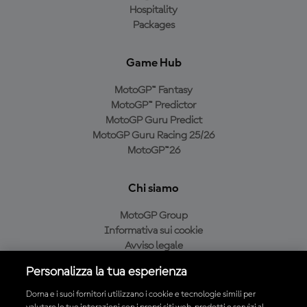
Hospitality
Packages
Game Hub
MotoGP™ Fantasy
MotoGP™ Predictor
MotoGP Guru Predict
MotoGP Guru Racing 25/26
MotoGP™26
Chi siamo
MotoGP Group
Informativa sui cookie
Avviso legale
Informativa sulla privacy
Personalizza la tua esperienza
Condizioni di acquisto
Dorna e i suoi fornitori utilizzano i cookie e tecnologie simili per