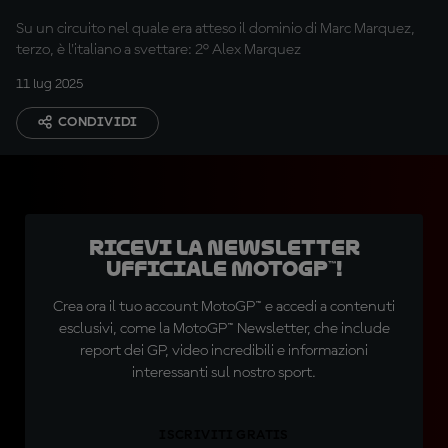
prove del Sachsenring
Su un circuito nel quale era atteso il dominio di Marc Marquez,
terzo, è l'italiano a svettare: 2° Alex Marquez
11 lug 2025
CONDIVIDI
Ricevi la newsletter
ufficiale MotoGP™!
Crea ora il tuo account MotoGP™ e accedi a contenuti
esclusivi, come la MotoGP™ Newsletter, che include
report dei GP, video incredibili e informazioni
interessanti sul nostro sport.
ISCRIVITI GRATIS