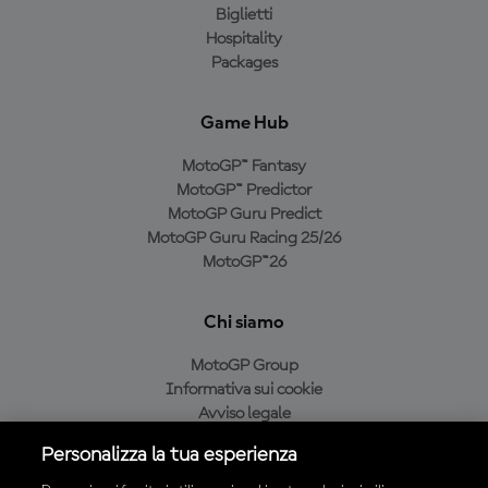
Biglietti
Hospitality
Packages
Game Hub
MotoGP™ Fantasy
MotoGP™ Predictor
MotoGP Guru Predict
MotoGP Guru Racing 25/26
MotoGP™26
Chi siamo
MotoGP Group
Informativa sui cookie
Avviso legale
Informativa sulla privacy
Personalizza la tua esperienza
Condizioni di acquisto