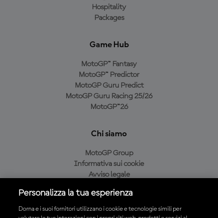
Hospitality
Packages
Game Hub
MotoGP™ Fantasy
MotoGP™ Predictor
MotoGP Guru Predict
MotoGP Guru Racing 25/26
MotoGP™26
Chi siamo
MotoGP Group
Informativa sui cookie
Avviso legale
Informativa sulla privacy
Personalizza la tua esperienza
Condizioni di acquisto
Dorna e i suoi fornitori utilizzano i cookie e tecnologie simili per