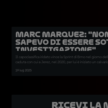
Marc Marquez: "No
sapevo di essere s
investigazione"
Il capoclassifica iridato vince la Sprint di Brno nel giorno del
caduta con cui a Jerez, nel 2020, per lui è iniziato un calvario
19 lug 2025
Ricevi la