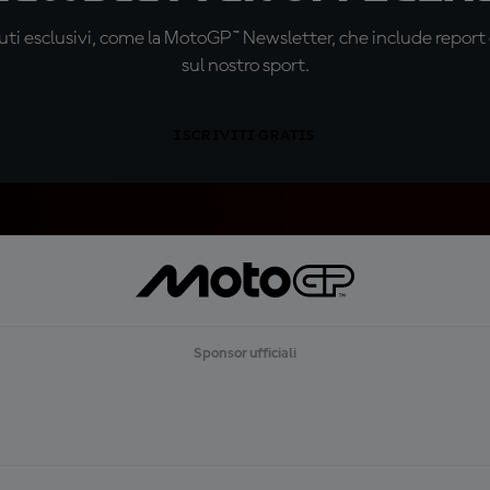
ti esclusivi, come la MotoGP™ Newsletter, che include report de
sul nostro sport.
ISCRIVITI GRATIS
Sponsor ufficiali