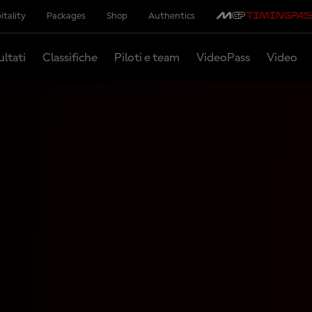
itality
Packages
Shop
Authentics
ultati
Classifiche
Piloti e team
VideoPass
Video