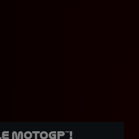
e MotoGP™!