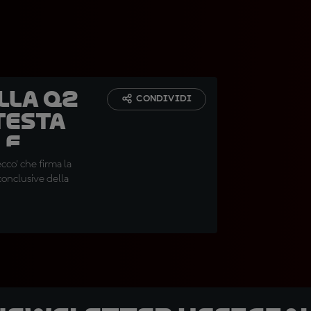
lla Q2
CONDIVIDI
testa
 e
cco' che firma la
conclusive della