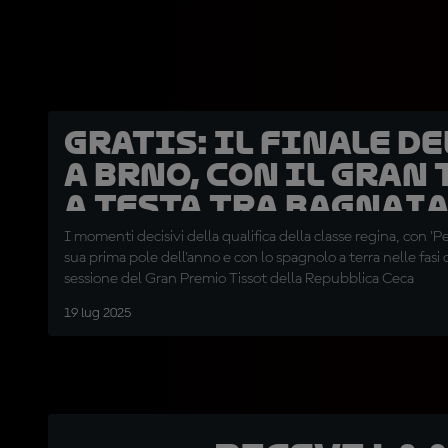
GRATIS: il finale de
a Brno, con il gran 
a testa tra Bagnaia
Marc Marquez
I momenti decisivi della qualifica della classe regina, con 'Pe
sua prima pole dell'anno e con lo spagnolo a terra nelle fasi 
sessione del Gran Premio Tissot della Repubblica Ceca
19 lug 2025