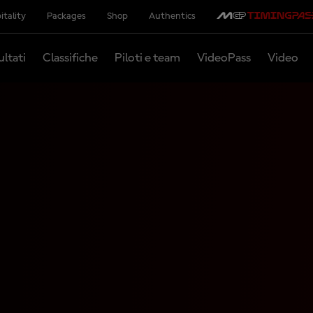
itality
Packages
Shop
Authentics
ultati
Classifiche
Piloti e team
VideoPass
Video