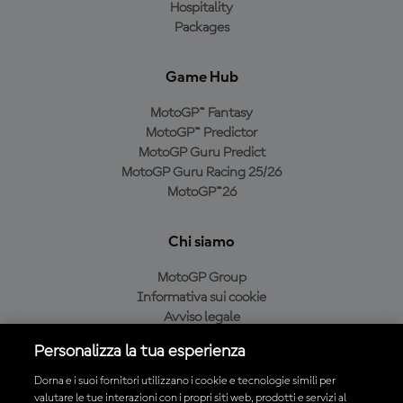
Hospitality
Packages
Game Hub
MotoGP™ Fantasy
MotoGP™ Predictor
MotoGP Guru Predict
MotoGP Guru Racing 25/26
MotoGP™26
Chi siamo
MotoGP Group
Informativa sui cookie
Avviso legale
Informativa sulla privacy
Personalizza la tua esperienza
Condizioni di acquisto
Dorna e i suoi fornitori utilizzano i cookie e tecnologie simili per
valutare le tue interazioni con i propri siti web, prodotti e servizi al