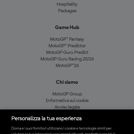
Hospitality
Packages
Game Hub
MotoGP™ Fantasy
MotoGP™ Predictor
MotoGP Guru Predict
MotoGP Guru Racing 25/26
MotoGP™26
Chi siamo
MotoGP Group
Informativa sui cookie
Avviso legale
Informativa sulla privacy
Personalizza la tua esperienza
Condizioni di acquisto
Dorna e i suoi fornitori utilizzano i cookie e tecnologie simili per