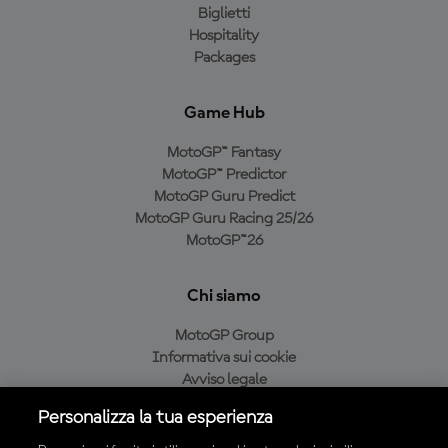
Biglietti
Hospitality
Packages
Game Hub
MotoGP™ Fantasy
MotoGP™ Predictor
MotoGP Guru Predict
MotoGP Guru Racing 25/26
MotoGP™26
Chi siamo
MotoGP Group
Informativa sui cookie
Avviso legale
Informativa sulla privacy
Personalizza la tua esperienza
Condizioni di acquisto