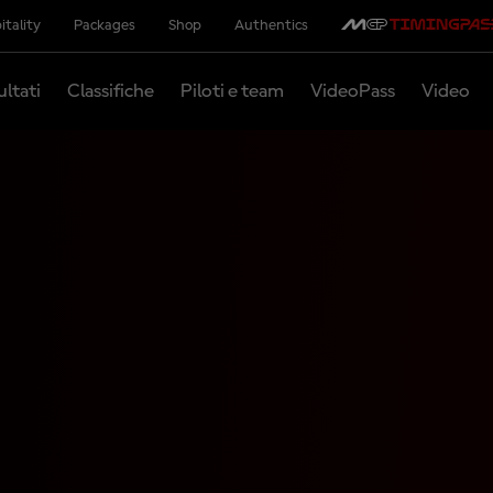
itality
Packages
Shop
Authentics
ultati
Classifiche
Piloti e team
VideoPass
Video