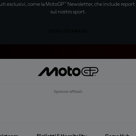
ti esclusivi, come la MotoGP™ Newsletter, che include report de
sul nostro sport.
ISCRIVITI GRATIS
Sponsor ufficiali