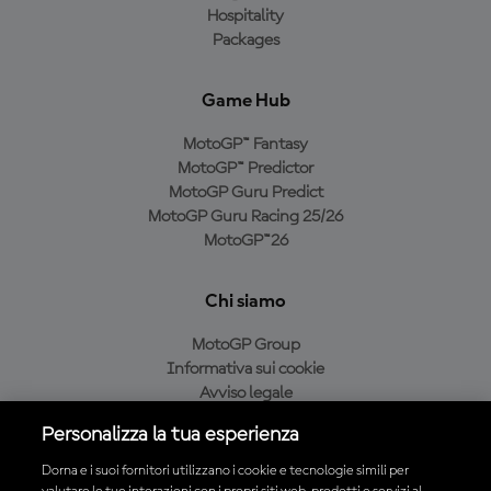
Hospitality
Packages
Game Hub
MotoGP™ Fantasy
MotoGP™ Predictor
MotoGP Guru Predict
MotoGP Guru Racing 25/26
MotoGP™26
Chi siamo
MotoGP Group
Informativa sui cookie
Avviso legale
Informativa sulla privacy
Personalizza la tua esperienza
Condizioni di acquisto
Dorna e i suoi fornitori utilizzano i cookie e tecnologie simili per