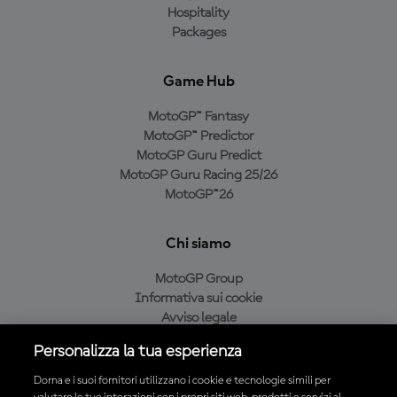
Hospitality
Packages
Game Hub
MotoGP™ Fantasy
MotoGP™ Predictor
MotoGP Guru Predict
MotoGP Guru Racing 25/26
MotoGP™26
Chi siamo
MotoGP Group
Informativa sui cookie
Avviso legale
Informativa sulla privacy
Personalizza la tua esperienza
Condizioni di acquisto
Dorna e i suoi fornitori utilizzano i cookie e tecnologie simili per