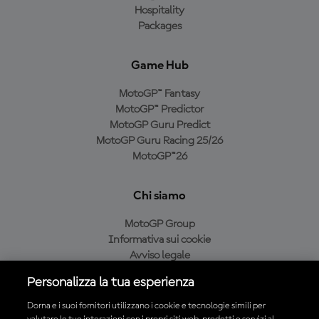
Hospitality
Packages
Game Hub
MotoGP™ Fantasy
MotoGP™ Predictor
MotoGP Guru Predict
MotoGP Guru Racing 25/26
MotoGP™26
Chi siamo
MotoGP Group
Informativa sui cookie
Avviso legale
Informativa sulla privacy
Personalizza la tua esperienza
Condizioni di acquisto
Dorna e i suoi fornitori utilizzano i cookie e tecnologie simili per