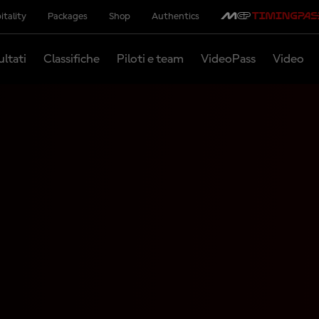
itality
Packages
Shop
Authentics
ultati
Classifiche
Piloti e team
VideoPass
Video