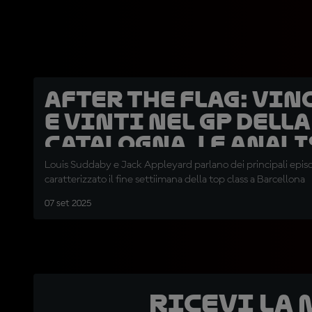
After the Flag: vin
e vinti nel GP della
Catalogna, le anali
Louis Suddaby e Jack Appleyard parlano dei principali epis
caratterizzato il fine settiimana della top class a Barcellona
07 set 2025
Ricevi la