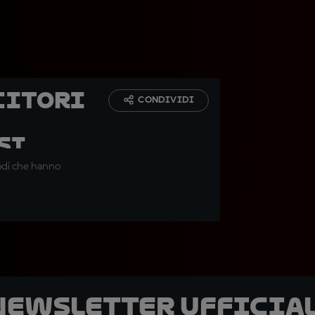
citori
CONDIVIDI
si
odi che hanno
 newsletter ufficial