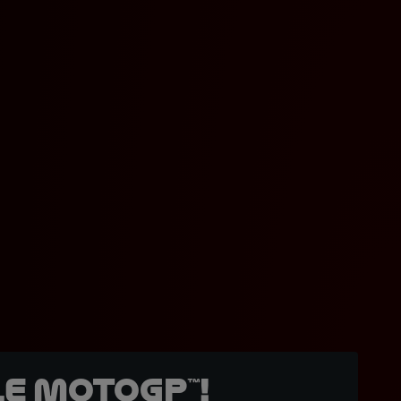
e MotoGP™!