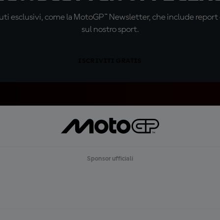
ti esclusivi, come la MotoGP™ Newsletter, che include report de
sul nostro sport.
ISCRIVITI GRATIS
Sponsor ufficiali