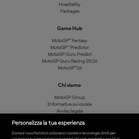
Hospitality
Packages
Game Hub
MotoGP™ Fantasy
MotoGP™ Predictor
MotoGP Guru Predict
MotoGP Guru Racing 25/26
MotoGP™26
Chi siamo
MotoGP Group
Informativa sui cookie
Avviso legale
Informativa sulla privacy
Personalizza la tua esperienza
Condizioni di acquisto
Dorna e i suoi fornitori utilizzano i cookie e tecnologie simili per