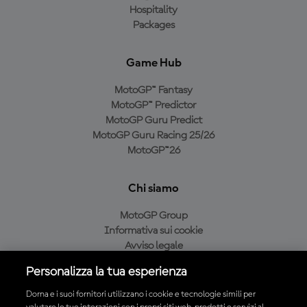
Hospitality
Packages
Game Hub
MotoGP™ Fantasy
MotoGP™ Predictor
MotoGP Guru Predict
MotoGP Guru Racing 25/26
MotoGP™26
Chi siamo
MotoGP Group
Informativa sui cookie
Avviso legale
Informativa sulla privacy
Personalizza la tua esperienza
Condizioni di acquisto
Dorna e i suoi fornitori utilizzano i cookie e tecnologie simili per