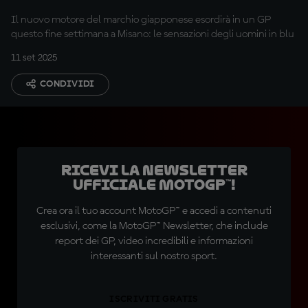
ci finisca davanti"
Il nuovo motore del marchio giapponese esordirà in un GP
questo fine settimana a Misano: le sensazioni degli uomini in blu
11 set 2025
CONDIVIDI
Ricevi la newsletter
ufficiale MotoGP™!
Crea ora il tuo account MotoGP™ e accedi a contenuti
esclusivi, come la MotoGP™ Newsletter, che include
report dei GP, video incredibili e informazioni
interessanti sul nostro sport.
ISCRIVITI GRATIS