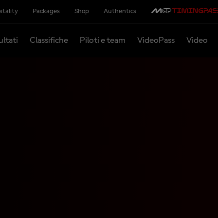
itality
Packages
Shop
Authentics
ultati
Classifiche
Piloti e team
VideoPass
Video