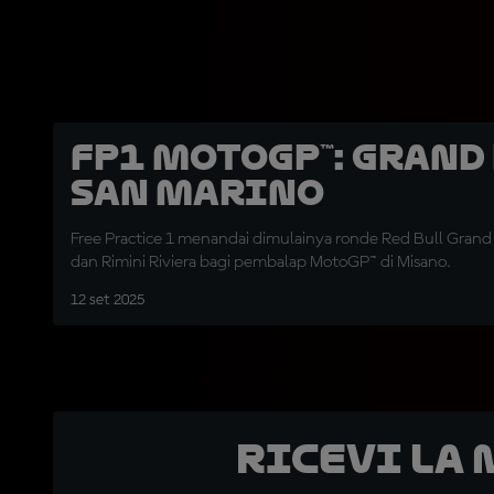
FP1 MotoGP™: Grand
San Marino
Free Practice 1 menandai dimulainya ronde Red Bull Grand 
dan Rimini Riviera bagi pembalap MotoGP™ di Misano.
12 set 2025
Ricevi la