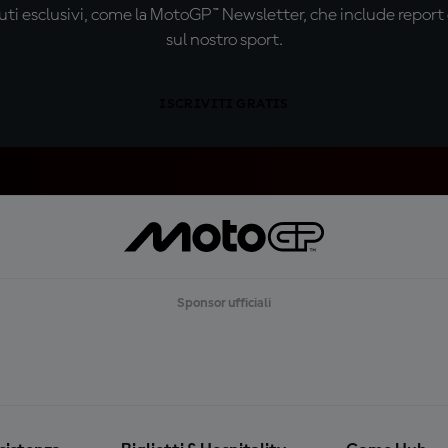
ti esclusivi, come la MotoGP™ Newsletter, che include report de
sul nostro sport.
ISCRIVITI GRATIS
Sponsor ufficiali