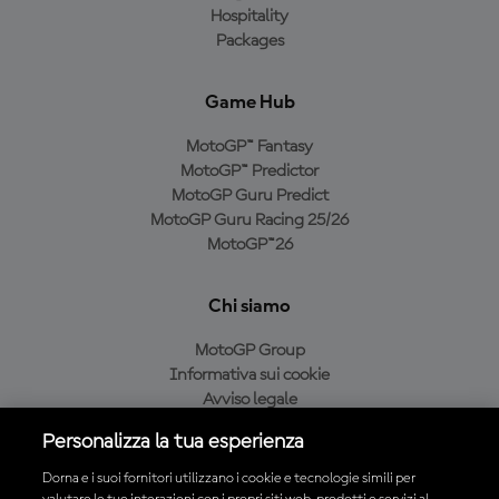
Hospitality
Packages
Game Hub
MotoGP™ Fantasy
MotoGP™ Predictor
MotoGP Guru Predict
MotoGP Guru Racing 25/26
MotoGP™26
Chi siamo
MotoGP Group
Informativa sui cookie
Avviso legale
Informativa sulla privacy
Personalizza la tua esperienza
Condizioni di acquisto
Dorna e i suoi fornitori utilizzano i cookie e tecnologie simili per