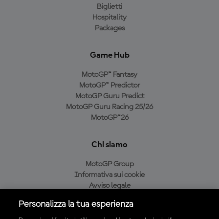
Biglietti
Hospitality
Packages
Game Hub
MotoGP™ Fantasy
MotoGP™ Predictor
MotoGP Guru Predict
MotoGP Guru Racing 25/26
MotoGP™26
Chi siamo
MotoGP Group
Informativa sui cookie
Avviso legale
Informativa sulla privacy
Personalizza la tua esperienza
Condizioni di acquisto