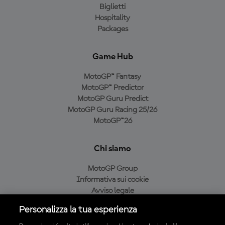
Biglietti
Hospitality
Packages
Game Hub
MotoGP™ Fantasy
MotoGP™ Predictor
MotoGP Guru Predict
MotoGP Guru Racing 25/26
MotoGP™26
Chi siamo
MotoGP Group
Informativa sui cookie
Avviso legale
Informativa sulla privacy
Personalizza la tua esperienza
Condizioni di acquisto