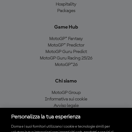
Hospitality
Packages
Game Hub
MotoGP™ Fantasy
MotoGP™ Predictor
MotoGP Guru Predict
MotoGP Guru Racing 25/26
MotoGP™26
Chi siamo
MotoGP Group
Informativa sui cookie
Avviso legale
Informativa sulla privacy
Personalizza la tua esperienza
Condizioni di acquisto
Dorna e i suoi fornitori utilizzano i cookie e tecnologie simili per