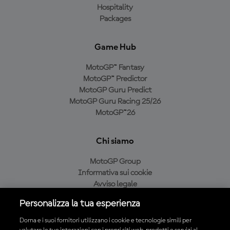
Hospitality
Packages
Game Hub
MotoGP™ Fantasy
MotoGP™ Predictor
MotoGP Guru Predict
MotoGP Guru Racing 25/26
MotoGP™26
Chi siamo
MotoGP Group
Informativa sui cookie
Avviso legale
Informativa sulla privacy
Personalizza la tua esperienza
Condizioni di acquisto
Dorna e i suoi fornitori utilizzano i cookie e tecnologie simili per