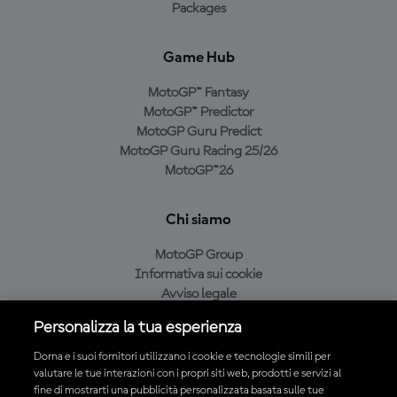
Packages
Game Hub
MotoGP™ Fantasy
MotoGP™ Predictor
MotoGP Guru Predict
MotoGP Guru Racing 25/26
MotoGP™26
Chi siamo
MotoGP Group
Informativa sui cookie
Avviso legale
Informativa sulla privacy
Personalizza la tua esperienza
Condizioni di acquisto
Dorna e i suoi fornitori utilizzano i cookie e tecnologie simili per
valutare le tue interazioni con i propri siti web, prodotti e servizi al
fine di mostrarti una pubblicità personalizzata basata sulle tue