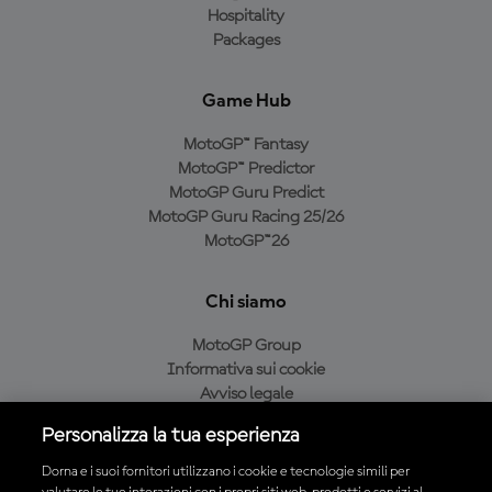
Hospitality
Packages
Game Hub
MotoGP™ Fantasy
MotoGP™ Predictor
MotoGP Guru Predict
MotoGP Guru Racing 25/26
MotoGP™26
Chi siamo
MotoGP Group
Informativa sui cookie
Avviso legale
Informativa sulla privacy
Personalizza la tua esperienza
Condizioni di acquisto
Dorna e i suoi fornitori utilizzano i cookie e tecnologie simili per