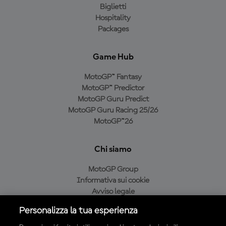
Biglietti
Hospitality
Packages
Game Hub
MotoGP™ Fantasy
MotoGP™ Predictor
MotoGP Guru Predict
MotoGP Guru Racing 25/26
MotoGP™26
Chi siamo
MotoGP Group
Informativa sui cookie
Avviso legale
Informativa sulla privacy
Personalizza la tua esperienza
Condizioni di acquisto