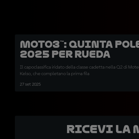
Moto3™: quinta pol
2025 per Rueda
Il capoclassifica iridato della classe cadetta nella Q2 di Mot
Kelso, che completano la prima fila
27 set 2025
Ricevi la