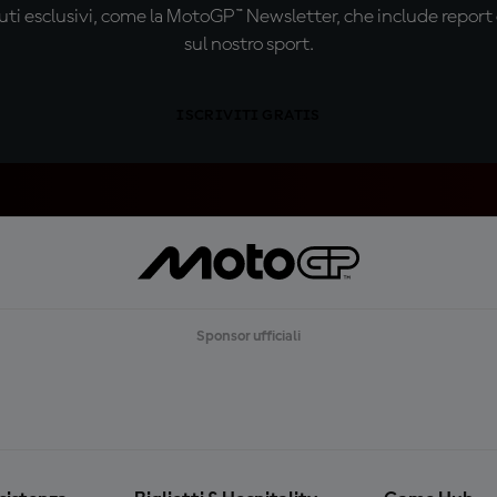
ti esclusivi, come la MotoGP™ Newsletter, che include report de
sul nostro sport.
ISCRIVITI GRATIS
Sponsor ufficiali