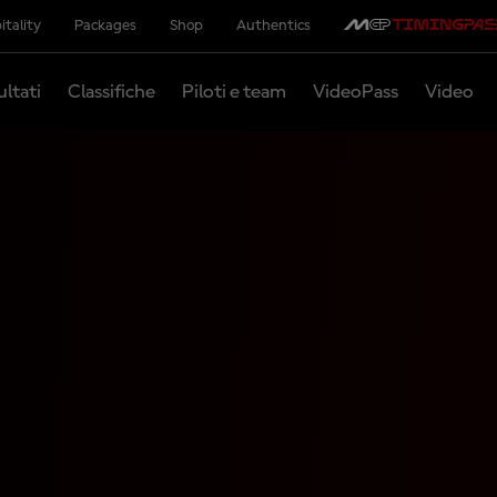
itality
Packages
Shop
Authentics
ultati
Classifiche
Piloti e team
VideoPass
Video