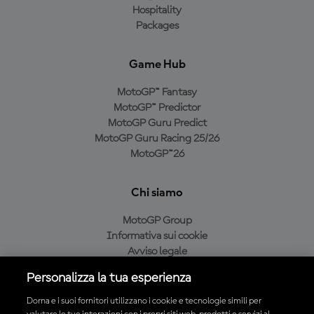
Hospitality
Packages
Game Hub
MotoGP™ Fantasy
MotoGP™ Predictor
MotoGP Guru Predict
MotoGP Guru Racing 25/26
MotoGP™26
Chi siamo
MotoGP Group
Informativa sui cookie
Avviso legale
Informativa sulla privacy
Personalizza la tua esperienza
Condizioni di acquisto
Dorna e i suoi fornitori utilizzano i cookie e tecnologie simili per