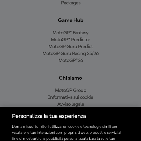
Packages
Game Hub
MotoGP™ Fantasy
MotoGP™ Predictor
MotoGP Guru Predict
MotoGP Guru Racing 25/26
MotoGP™26
Chi siamo
MotoGP Group
Informativa sui cookie
Avviso legale
Informativa sulla privacy
Personalizza la tua esperienza
Condizioni di acquisto
Dorna e i suoi fornitori utilizzano i cookie e tecnologie simili per
valutare le tue interazioni con i propri siti web, prodotti e servizi al
fine di mostrarti una pubblicità personalizzata basata sulle tue