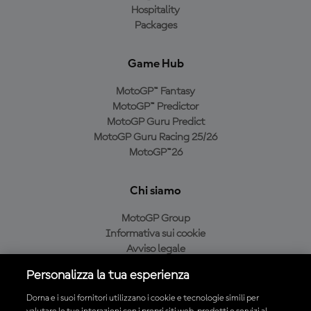
Hospitality
Packages
Game Hub
MotoGP™ Fantasy
MotoGP™ Predictor
MotoGP Guru Predict
MotoGP Guru Racing 25/26
MotoGP™26
Chi siamo
MotoGP Group
Informativa sui cookie
Avviso legale
Informativa sulla privacy
Personalizza la tua esperienza
Condizioni di acquisto
Dorna e i suoi fornitori utilizzano i cookie e tecnologie simili per