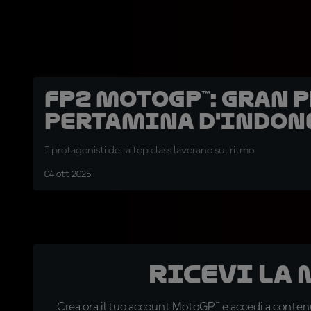
FP2 MotoGP™: Gran 
Pertamina d'Indon
I protagonisti della top class lavorano sul ritmo
04 ott 2025
Ricevi la
Crea ora il tuo account MotoGP™ e accedi a contenu