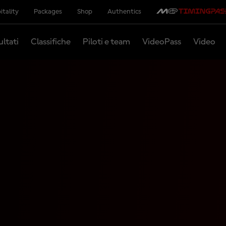
itality
Packages
Shop
Authentics
ultati
Classifiche
Piloti e team
VideoPass
Video