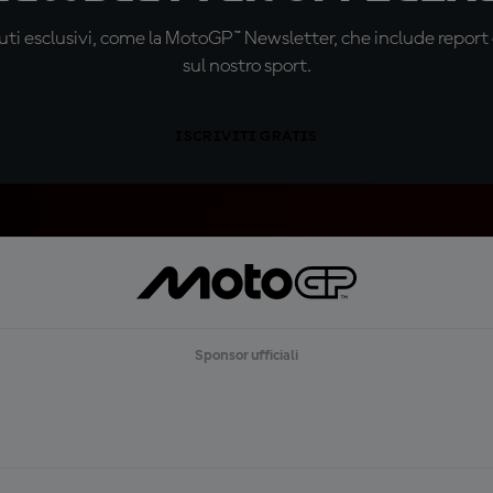
ti esclusivi, come la MotoGP™ Newsletter, che include report de
sul nostro sport.
ISCRIVITI GRATIS
Sponsor ufficiali