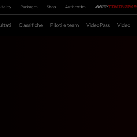
itality
Packages
Shop
Authentics
ultati
Classifiche
Piloti e team
VideoPass
Video