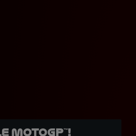
e MotoGP™!