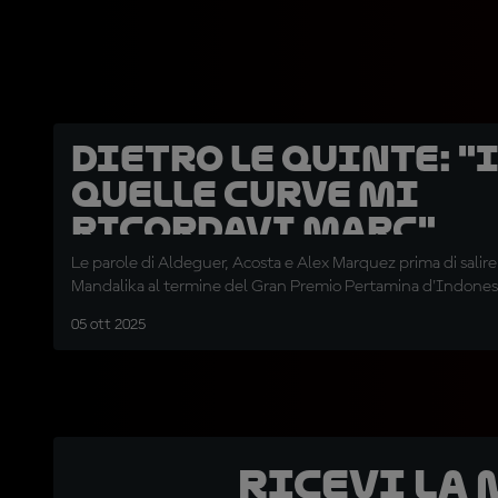
DIETRO LE QUINTE: "
quelle curve mi
ricordavi Marc"
Le parole di Aldeguer, Acosta e Alex Marquez prima di salire
Mandalika al termine del Gran Premio Pertamina d'Indones
05 ott 2025
Ricevi la