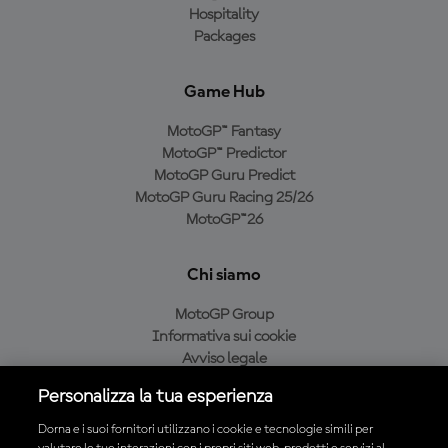
Hospitality
Packages
Game Hub
MotoGP™ Fantasy
MotoGP™ Predictor
MotoGP Guru Predict
MotoGP Guru Racing 25/26
MotoGP™26
Chi siamo
MotoGP Group
Informativa sui cookie
Avviso legale
Informativa sulla privacy
Personalizza la tua esperienza
Condizioni di acquisto
Dorna e i suoi fornitori utilizzano i cookie e tecnologie simili per