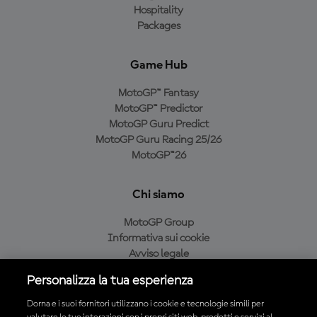
Hospitality
Packages
Game Hub
MotoGP™ Fantasy
MotoGP™ Predictor
MotoGP Guru Predict
MotoGP Guru Racing 25/26
MotoGP™26
Chi siamo
MotoGP Group
Informativa sui cookie
Avviso legale
Informativa sulla privacy
Personalizza la tua esperienza
Condizioni di acquisto
Dorna e i suoi fornitori utilizzano i cookie e tecnologie simili per