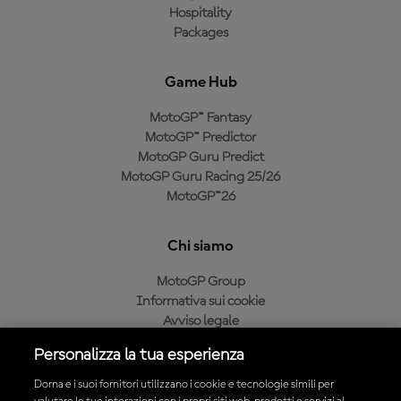
Hospitality
Packages
Game Hub
MotoGP™ Fantasy
MotoGP™ Predictor
MotoGP Guru Predict
MotoGP Guru Racing 25/26
MotoGP™26
Chi siamo
MotoGP Group
Informativa sui cookie
Avviso legale
Informativa sulla privacy
Personalizza la tua esperienza
Condizioni di acquisto
Dorna e i suoi fornitori utilizzano i cookie e tecnologie simili per