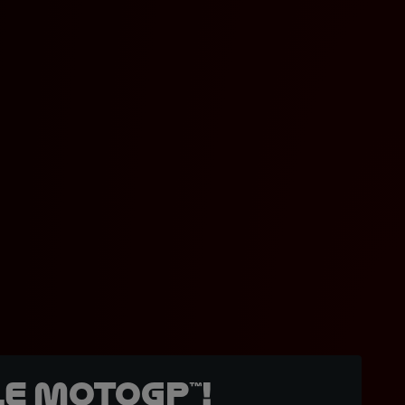
e MotoGP™!