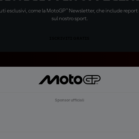
ti esclusivi, come la MotoGP™ Newsletter, che include report de
sul nostro sport.
ISCRIVITI GRATIS
Sponsor ufficiali