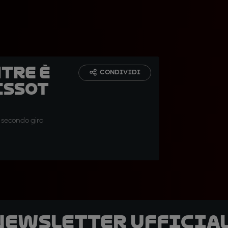
tre è
CONDIVIDI
issot
al secondo giro
 newsletter ufficial