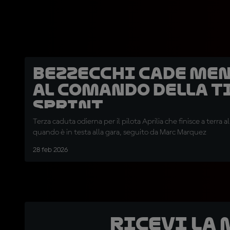
Bezzecchi cade men
al comando della T
Sprint
Terza caduta odierna per il pilota Aprilia che finisce a terra 
quando è in testa alla gara, seguito da Marc Marquez
28 feb 2026
Ricevi la