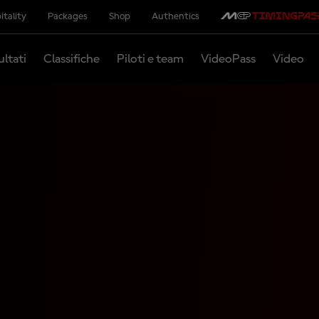
itality
Packages
Shop
Authentics
ultati
Classifiche
Piloti e team
VideoPass
Video