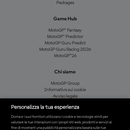
Packages
Game Hub
MotoGP™ Fantasy
MotoGP™ Predictor
MotoGP Guru Predict
MotoGP Guru Racing 25/26
MotoGP™26
Chi siamo
MotoGP Group
Informativa sui cookie
Avviso legale
Informativa sulla privacy
Personalizza la tua esperienza
Condizioni di acquisto
Dorna e i suoi fornitori utilizzano i cookie e tecnologie simili per
valutare le tue interazioni con i propri siti web, prodotti e servizi al
fine di mostrarti una pubblicità personalizzata basata sulle tue