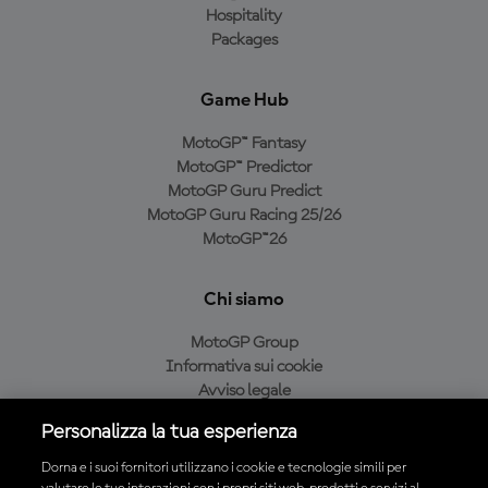
Hospitality
Packages
Game Hub
MotoGP™ Fantasy
MotoGP™ Predictor
MotoGP Guru Predict
MotoGP Guru Racing 25/26
MotoGP™26
Chi siamo
MotoGP Group
Informativa sui cookie
Avviso legale
Informativa sulla privacy
Personalizza la tua esperienza
Condizioni di acquisto
Dorna e i suoi fornitori utilizzano i cookie e tecnologie simili per