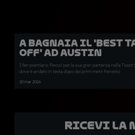
A Bagnaia il 'Best T
Off' ad Austin
I fan premiano 'Pecco' per la sua gran partenza nella Tissot
dove è andato in testa dopo dei primi metri frenetici
30 mar 2026
Ricevi la