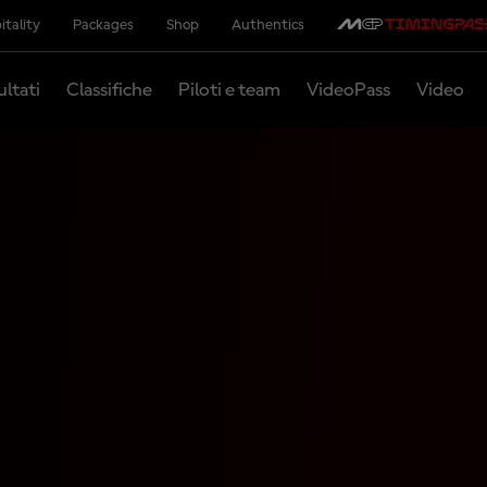
itality
Packages
Shop
Authentics
ultati
Classifiche
Piloti e team
VideoPass
Video