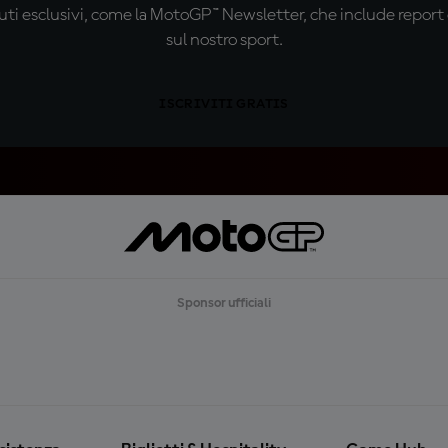
ti esclusivi, come la MotoGP™ Newsletter, che include report de
sul nostro sport.
ISCRIVITI GRATIS
Sponsor ufficiali