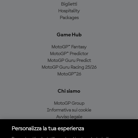
Biglietti
Hospitality
Packages
Game Hub
MotoGP™ Fantasy
MotoGP™ Predictor
MotoGP Guru Predict
MotoGP Guru Racing 25/26
MotoGP™26
Chi siamo
MotoGP Group
Informativa sui cookie
Avviso legale
Informativa sulla privacy
Personalizza la tua esperienza
Condizioni di acquisto