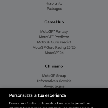
Hospitality
Packages
Game Hub
MotoGP™ Fantasy
MotoGP™ Predictor
MotoGP Guru Predict
MotoGP Guru Racing 25/26
MotoGP™26
Chi siamo
MotoGP Group
Informativa sui cookie
Avviso legale
Informativa sulla privacy
Personalizza la tua esperienza
Condizioni di acquisto
Dorna e i suoi fornitori utilizzano i cookie e tecnologie simili per