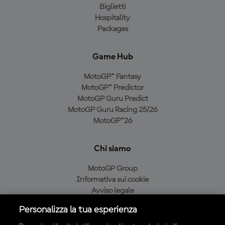
Biglietti
Hospitality
Packages
Game Hub
MotoGP™ Fantasy
MotoGP™ Predictor
MotoGP Guru Predict
MotoGP Guru Racing 25/26
MotoGP™26
Chi siamo
MotoGP Group
Informativa sui cookie
Avviso legale
Informativa sulla privacy
Personalizza la tua esperienza
Condizioni di acquisto