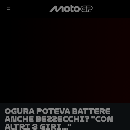
Ogura poteva battere
anche Bezzecchi? "Con
altri 3 giri..."