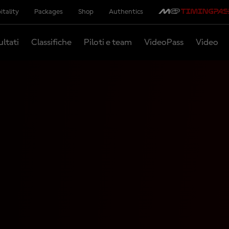
itality
Packages
Shop
Authentics
ultati
Classifiche
Piloti e team
VideoPass
Video