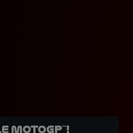
e MotoGP™!