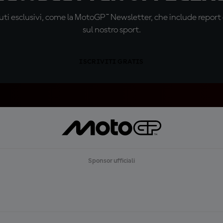
ti esclusivi, come la MotoGP™ Newsletter, che include report de
sul nostro sport.
ISCRIVITI GRATIS
Sponsor ufficiali