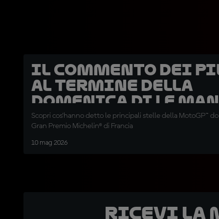
Il commento dei pi
al termine della
domenica di Le Man
Scopri cos'hanno detto le principali stelle della MotoGP™ do
Gran Premio Michelin® di Francia
10 mag 2026
Ricevi la