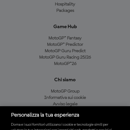
Hospitality
Packages
Game Hub
MotoGP™ Fantasy
MotoGP™ Predictor
MotoGP Guru Predict
MotoGP Guru Racing 25/26
MotoGP™26
Chi siamo
MotoGP Group
Informativa sui cookie
Avviso legale
Informativa sulla privacy
Personalizza la tua esperienza
Condizioni di acquisto
Dorna e i suoi fornitori utilizzano i cookie e tecnologie simili per