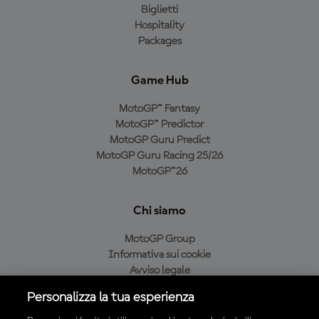
Biglietti
Hospitality
Packages
Game Hub
MotoGP™ Fantasy
MotoGP™ Predictor
MotoGP Guru Predict
MotoGP Guru Racing 25/26
MotoGP™26
Chi siamo
MotoGP Group
Informativa sui cookie
Avviso legale
Informativa sulla privacy
Personalizza la tua esperienza
Condizioni di acquisto