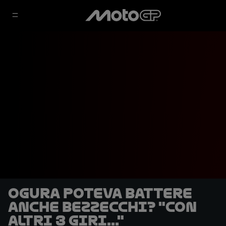
Ogura poteva battere
anche Bezzecchi? "Con
altri 3 giri..."