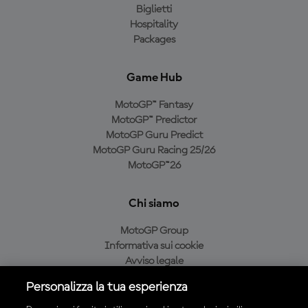
Biglietti
Hospitality
Packages
Game Hub
MotoGP™ Fantasy
MotoGP™ Predictor
MotoGP Guru Predict
MotoGP Guru Racing 25/26
MotoGP™26
Chi siamo
MotoGP Group
Informativa sui cookie
Avviso legale
Informativa sulla privacy
Personalizza la tua esperienza
Condizioni di acquisto