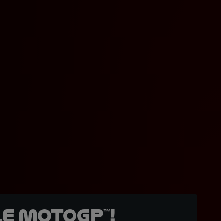
e MotoGP™!