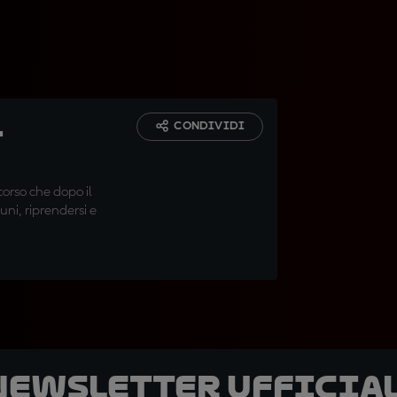
l
CONDIVIDI
rcorso che dopo il
uni, riprendersi e
 newsletter ufficial