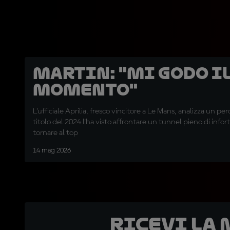
Martin: "Mi godo i
momento"
L'ufficiale Aprilia, fresco vincitore a Le Mans, analizza un pe
titolo del 2024 l'ha visto affrontare un tunnel pieno di infort
tornare al top
14 mag 2026
Ricevi la