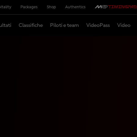
itality
Packages
Shop
Authentics
ultati
Classifiche
Piloti e team
VideoPass
Video