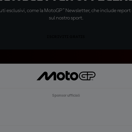
ti esclusivi, come la MotoGP™ Newsletter, che include report de
sul nostro sport.
ISCRIVITI GRATIS
Sponsor ufficiali