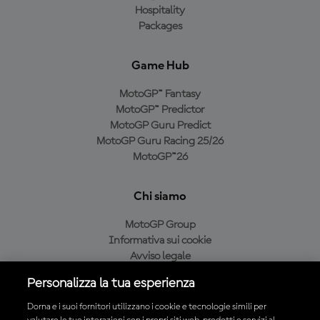
Hospitality
Packages
Game Hub
MotoGP™ Fantasy
MotoGP™ Predictor
MotoGP Guru Predict
MotoGP Guru Racing 25/26
MotoGP™26
Chi siamo
MotoGP Group
Informativa sui cookie
Avviso legale
Informativa sulla privacy
Personalizza la tua esperienza
Condizioni di acquisto
Dorna e i suoi fornitori utilizzano i cookie e tecnologie simili per