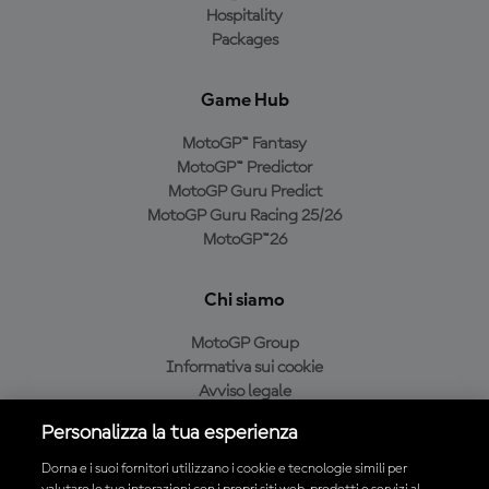
Hospitality
Packages
Game Hub
MotoGP™ Fantasy
MotoGP™ Predictor
MotoGP Guru Predict
MotoGP Guru Racing 25/26
MotoGP™26
Chi siamo
MotoGP Group
Informativa sui cookie
Avviso legale
Informativa sulla privacy
Personalizza la tua esperienza
Condizioni di acquisto
Dorna e i suoi fornitori utilizzano i cookie e tecnologie simili per